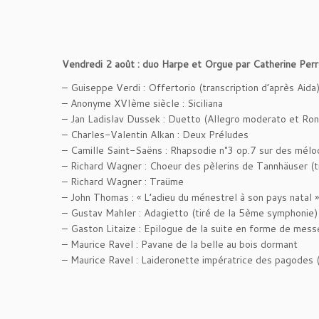
Vendredi 2 août : duo Harpe et Orgue par Catherine Per
– Guiseppe Verdi : Offertorio (transcription d’après Aida
– Anonyme XVIème siècle : Siciliana
– Jan Ladislav Dussek : Duetto (Allegro moderato et Ro
– Charles-Valentin Alkan : Deux Préludes
– Camille Saint-Saëns : Rhapsodie n°3 op.7 sur des mélo
– Richard Wagner : Choeur des pèlerins de Tannhäuser (tr
– Richard Wagner : Traüme
– John Thomas : « L’adieu du ménestrel à son pays natal »
– Gustav Mahler : Adagietto (tiré de la 5ème symphonie)
– Gaston Litaize : Epilogue de la suite en forme de mess
– Maurice Ravel : Pavane de la belle au bois dormant
– Maurice Ravel : Laideronette impératrice des pagodes (