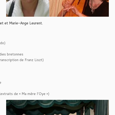
ret et Marie-Ange Leurent.
)
ndo)
dies bretonnes
anscription de Franz Liszt)
e
extraits de « Ma mère l’Oye »)