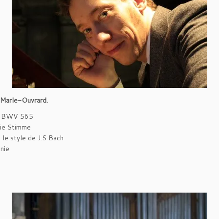
n Marle-Ouvrard.
ur BWV 565
die Stimme
 le style de J.S Bach
nie