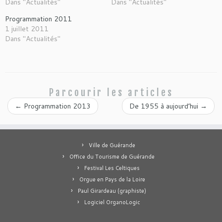
Dans "Actualités"
Dans "Actualités"
Programmation 2011
1 juillet 2011
Dans "Actualités"
Parcourir les articles
←
Programmation 2013
De 1955 à aujourd’hui
→
Ville de Guérande
Office du Tourisme de Guérande
Festival Les Celtiques
Orgue en Pays de la Loire
Paul Girardeau (graphiste)
Logiciel OrganoLogic