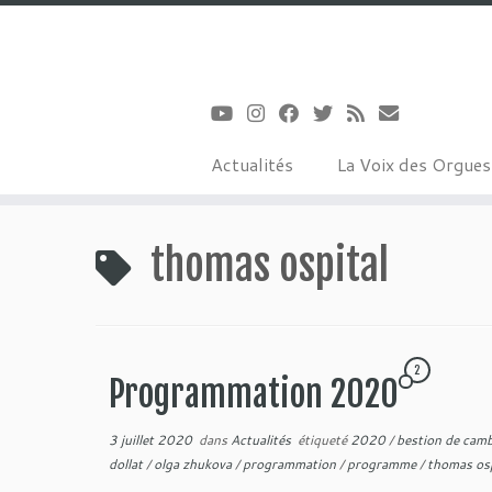
Actualités
La Voix des Orgue
Passer
au
thomas ospital
contenu
2
Programmation 2020
3 juillet 2020
dans
Actualités
étiqueté
2020
/
bestion de cam
dollat
/
olga zhukova
/
programmation
/
programme
/
thomas os