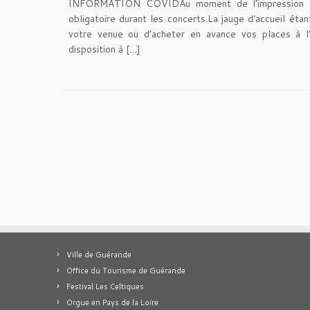
INFORMATION COVIDAu moment de l’impression du 
obligatoire durant les concerts.La jauge d’accueil ét
votre venue ou d’acheter en avance vos places à l
disposition à […]
Ville de Guérande
Office du Tourisme de Guérande
Festival Les Celtiques
Orgue en Pays de la Loire