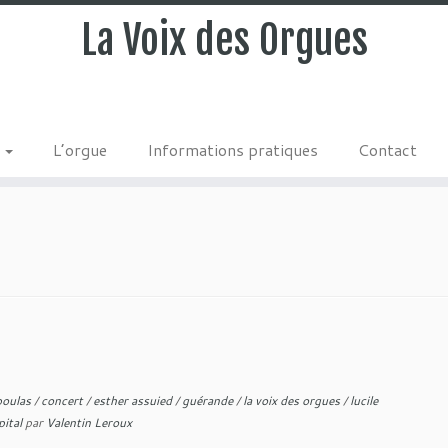
La Voix des Orgues
s
L’orgue
Informations pratiques
Contact
boulas
/
concert
/
esther assuied
/
guérande
/
la voix des orgues
/
lucile
pital
par
Valentin Leroux