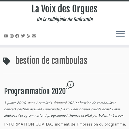
La Voix des Orgues
de la collégiale de Guérande
Passer
au
bestion de camboulas
contenu
2
Programmation 2020
3 juillet 2020
dans
Actualités
étiqueté
2020
/
bestion de camboulas
/
concert
/
esther assuied
/
guérande
/
la voix des orgues
/
lucile dollat
/
olga
zhukova
/
programmation
/
programme
/
thomas ospital
par
Valentin Leroux
INFORMATION COVIDAu moment de l’impression du programme,