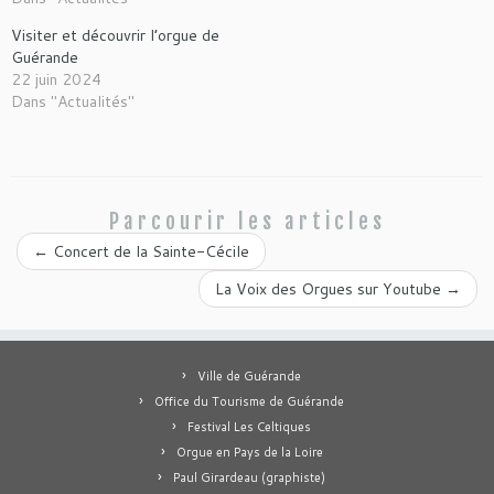
Visiter et découvrir l’orgue de
Guérande
22 juin 2024
Dans "Actualités"
Parcourir les articles
←
Concert de la Sainte-Cécile
La Voix des Orgues sur Youtube
→
Ville de Guérande
Office du Tourisme de Guérande
Festival Les Celtiques
Orgue en Pays de la Loire
Paul Girardeau (graphiste)