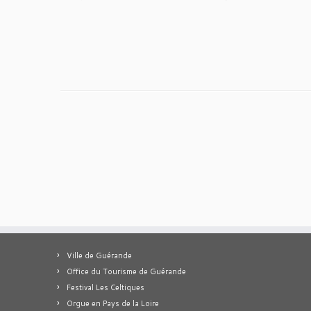
Ville de Guérande
Office du Tourisme de Guérande
Festival Les Celtiques
Orgue en Pays de la Loire