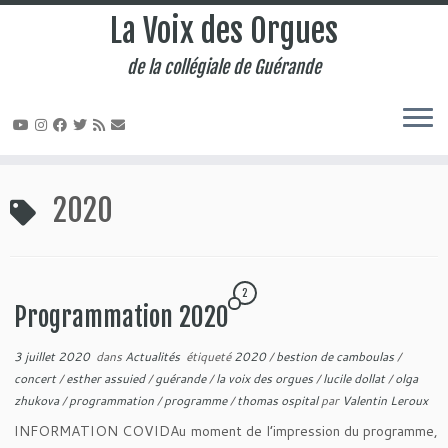
La Voix des Orgues
de la collégiale de Guérande
Passer
au
2020
contenu
2
Programmation 2020
3 juillet 2020
dans
Actualités
étiqueté
2020
/
bestion de camboulas
/
concert
/
esther assuied
/
guérande
/
la voix des orgues
/
lucile dollat
/
olga
zhukova
/
programmation
/
programme
/
thomas ospital
par
Valentin Leroux
INFORMATION COVIDAu moment de l’impression du programme,