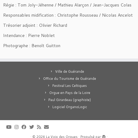
Régie : Tom Joly-Jéhenne / Mathieu Alarçon / Jean-Jacques Colas
Responsables midification : Christophe Rousseau / Nicolas Ancelot
Trésorier adjoint : Olivier Richard
Intendance : Pierre Noblet
Photographe : Benoît Guitton
Ville de Guérande
Office du Tourisme de Guérande
Festival Les Celtiques
Orgue en Pays de la Loire
Paul Girardeau (graphiste)
Logiciel OrganoLogic
·
© 2026
La Voix des Orgues
·
Propulsé par
·