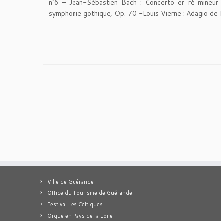
n°6 – Jean-Sébastien Bach : Concerto en ré mineu
symphonie gothique, Op. 70 -Louis Vierne : Adagio de l
Ville de Guérande
Office du Tourisme de Guérande
Festival Les Celtiques
Orgue en Pays de la Loire