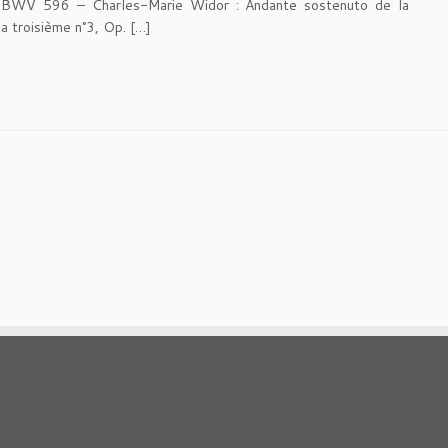
r BWV 596 – Charles-Marie Widor : Andante sostenuto de la
a troisième n°3, Op. […]