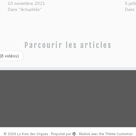
10 novembre 2021
5 jui
Dans "Actualités"
Dans 
Parcourir les articles
(8 vidéos)
·
© 2026
La Voix des Orgues
·
Propulsé par
·
Réalisé avec the
Thème Customizr
·