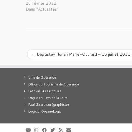
26 février 2012
Dans "Actualités"
←
Baptiste-Florian Marle-Ouvrard – 15 juillet 2011 
Ville de Guérande
Office du Tourisme de Guérande
Festival Les Celtiques
Orgue en Pays de la Loire
Paul Girardeau (graphiste)
Logiciel OrganoLogic