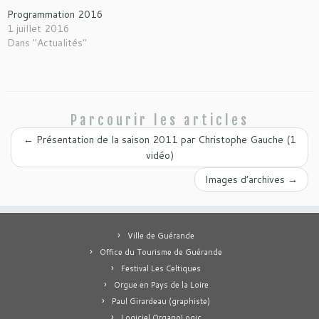
Programmation 2016
1 juillet 2016
Dans "Actualités"
Parcourir les articles
←
Présentation de la saison 2011 par Christophe Gauche (1
vidéo)
Images d’archives
→
Ville de Guérande
Office du Tourisme de Guérande
Festival Les Celtiques
Orgue en Pays de la Loire
Paul Girardeau (graphiste)
Logiciel OrganoLogic