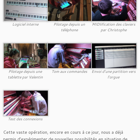
Logiciel interne
Pilotage depuis un
MIDIification des claviers
téléphone
par Christophe
Pilotage depuis une
Tom aux commandes
Envoi d’une partition vers
tablette par Valentin
l’orgue
Test des connexions
Cette vaste opération, encore en cours à ce jour, nous a déjà
permis d’expérimenter de nouvelles possibilités en situation de