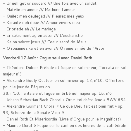
– Ur ueh get ur soudard /// Une fois avec un soldat
– Matelin en amour /// Mathurin Lamour
– Ouilet men deulegad /// Pleurez mes yeux
– Karante doh doue /// Amour envers dieu
– Er briedeleh /// Le mariage
– Er sakrement ag en auter /// L’eucharistie
– Kalon sakret jesus /// Coeur sacré de Jésus
– O rouannez karet en avor /// Ô reine aimée de l’Arvor
Vendredi 17 Août : Orgue seul avec Daniel Roth
– Théodore Dubois Prélude et fugue en sol mineur, Toccata en sol
majeur n°3
– Alexandre Boëly Quatuor en sol mineur op. 12, n°10, Offertoire
pour le jour de Pâques op.
38, n°10, Fantaisie et fugue en Si bémol majeur op. 18, n°6
– Johann Sebastian Bach Choral « Orne-toi chère âme » BWV 654
– Alexandre Guilmant Choral « Ce que Dieu fait est bien fait » op.
93, Scherzo de la Sonate V op. 5
– Daniel Roth Et Misericordia (Livre d’Orgue pour le Magnificat)
– Maurice Duruflé Fugue sur le carillon des heures de la cathédrale