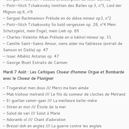
– Piotr-Ilitch Tchaikovsky Inmitten des Balles op.3, n°3, Lied der
Mignon op.6, n°6
– Serguei Rachmaninov Prélude en do dièse mineur op3, n°2
– Piotr-Ilitch Tchaikovsky So bald vergessen op. 28, n°4 Mein
Schutzgeist, mein Engel, mein Lieb op. 89
– Charles-Valentin Alkan Prélude en si bémol mineur op. 31
– Camille Saint-Saëns Amour, viens aider ma faiblesse (extrait de
Samson et Dalila) op. 47
– Isaac Albéniz Asturias op. 47
– George Bizet Extraits de Carmen
Mardi 7 Août : Les Celtiques Choeur d’homme Orgue et Bombarde
avec le Choeur de Pluvigner
– Trugerekat men dous /// Merci ma bien aimée
– Mab klohour melrand /// Le fils du sonneur de cloches de Melrand
– Er guellan vamm-gaer /// La meilleure belle-mère
– Stiren er mor /// Étoile de la mer
– Salud de vari /// Salut à Marie
– Adoramb ol /// Chant d’adoration
– Brezel doh en anglez /// La guerre contre les anglais