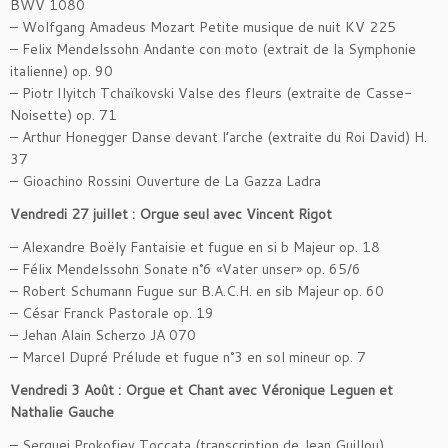
BWV 1080
– Wolfgang Amadeus Mozart Petite musique de nuit KV 225
– Felix Mendelssohn Andante con moto (extrait de la Symphonie
italienne) op. 90
– Piotr Ilyitch Tchaïkovski Valse des fleurs (extraite de Casse-
Noisette) op. 71
– Arthur Honegger Danse devant l’arche (extraite du Roi David) H.
37
– Gioachino Rossini Ouverture de La Gazza Ladra
Vendredi 27 juillet : Orgue seul avec Vincent Rigot
– Alexandre Boëly Fantaisie et fugue en si b Majeur op. 18
– Félix Mendelssohn Sonate n°6 «Vater unser» op. 65/6
– Robert Schumann Fugue sur B.A.C.H. en sib Majeur op. 60
– César Franck Pastorale op. 19
– Jehan Alain Scherzo JA 070
– Marcel Dupré Prélude et fugue n°3 en sol mineur op. 7
Vendredi 3 Août : Orgue et Chant avec Véronique Leguen et
Nathalie Gauche
– Serguei Prokofiev Toccata (transcription de Jean Guillou)