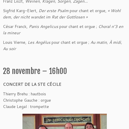
Franz Liszt,
Weinen, Klagen, Sorgen, Zagen…
Sigfrid Karg-Elert,
Der erste Psalm
pour chant et orgue,
« Wohl
dem, der nicht wandet im Rat der Gottlosen »
César Franck,
Panis Angelicus
pour chant et orgue ;
Choral n°3 en
la mineur
Louis Vierne,
Les Angélus
pour chant et orgue ;
Au matin, À midi,
Au soir
28 novembre – 16h00
CONCERT DE LA STE CÉCILE
Thierry Brehu : hautbois
Christophe Gauche : orgue
Claude Legal : trompette